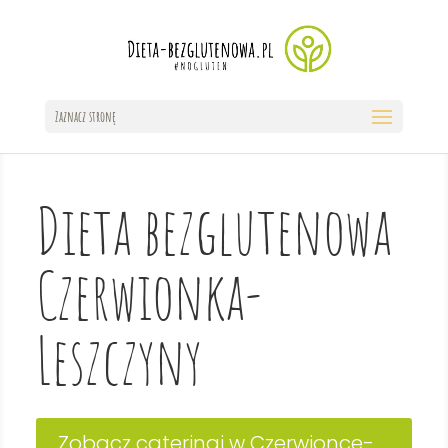
Zaznacz stronę
Dieta bezglutenowa
Czerwionka-
Leszczyny
Zobacz cateringi w Czerwionce-