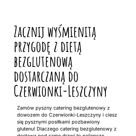
Zacznij wyśmienitą
przygodę z dietą
bezglutenową
dostarczaną do
Czerwionki-Leszczyny
Zamów pyszny catering bezglutenowy z
dowozem do Czerwionki-Leszczyny i ciesz
się pysznymi posiłkami pozbawiony
glutenu! Dlaczego catering bezglutenowy z
dostawą pod same drzwi to najlepsze