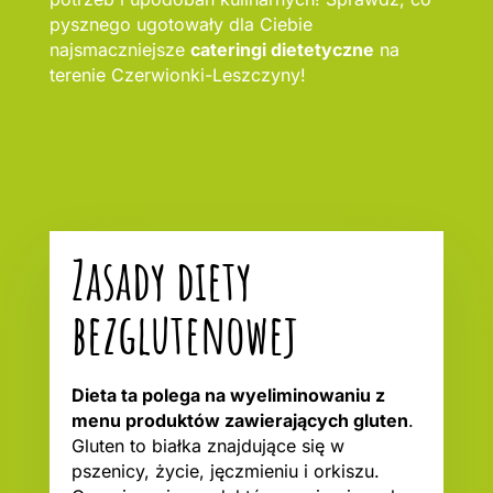
pysznego ugotowały dla Ciebie
najsmaczniejsze
cateringi dietetyczne
na
terenie Czerwionki-Leszczyny!
Zasady diety
bezglutenowej
Dieta ta polega na wyeliminowaniu z
menu produktów zawierających gluten
.
Gluten to białka znajdujące się w
pszenicy, życie, jęczmieniu i orkiszu.