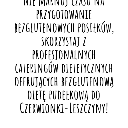
Nie marnuj czasu na
przygotowanie
bezglutenowych posiłków,
skorzystaj z
profesjonalnych
cateringów dietetycznych
oferujących bezglutenową
dietę pudełkową do
Czerwionki-Leszczyny!