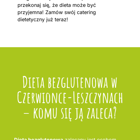
przekonaj się, że dieta może być
przyjemna! Zamów swój catering
dietetyczny już teraz!
Dieta bezglutenowa w
Czerwionce-Leszczynach
– komu się ją zaleca?
Dieta bezglutenowa
zalecany jest osobom,