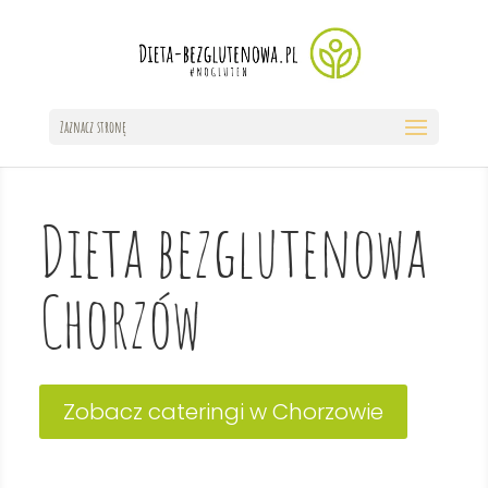
Zaznacz stronę
Dieta bezglutenowa
Chorzów
Zobacz cateringi w Chorzowie