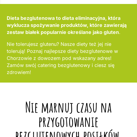
Dieta bezglutenowa to dieta eliminacyjna, która
wyklucza spożywanie produktów, które zawierają
zestaw białek popularnie określane jako gluten
.
Nie tolerujesz glutenu? Nasze diety też jej nie
tolerują! Poznaj najlepsze diety bezglutenowe w
Chorzowie z dowozem pod wskazany adres!
Zamów swój catering bezglutenowy i ciesz się
zdrowiem!
Nie marnuj czasu na
przygotowanie
bezglutenowych posiłków,