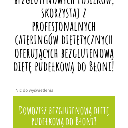
skorzystaj z
profesjonalnych
cateringów dietetycznych
oferujących bezglutenową
dietę pudełkową do Błoni!
Nic do wyświetlenia
Dowozisz bezglutenową dietę
pudełkową do Błoni?