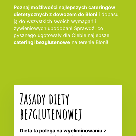
Poznaj możliwości najlepszych cateringów
dietetycznych z dowozem do Błoni
i dopasuj
ją do wszystkich swoich wymagań i
żywieniowych upodobań! Sprawdź, co
pysznego ugotowały dla Ciebie najlepsze
cateringi bezglutenowe
na terenie Błoni!
Zasady diety
bezglutenowej
Dieta ta polega na wyeliminowaniu z