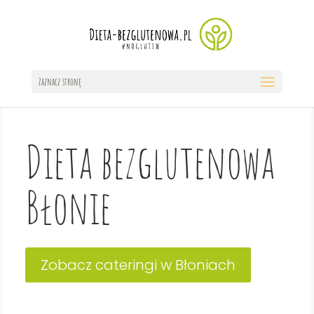
Zaznacz stronę
Dieta bezglutenowa
Błonie
Zobacz cateringi w Błoniach