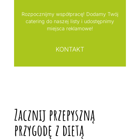
Rozpocznijmy współpracę! Dodamy Twój
catering do naszej listy i udostępnimy
miejsca reklamowe!
KONTAKT
Zacznij przepyszną
przygodę z dietą