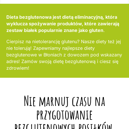
Dieta bezglutenowa jest dietą eliminacyjną, która
wyklucza spożywanie produktów, które zawierają
zestaw białek popularnie znane jako gluten
.
Cierpisz na nietolerancję glutenu? Nasze diety też jej
nie tolerują! Zapewniamy najlepsze diety
bezglutenowe w Błoniach z dowozem pod wskazany
adres! Zamów swoją dietę bezglutenową i ciesz się
zdrowiem!
Nie marnuj czasu na
przygotowanie
bezglutenowych posiłków,