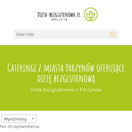
Zaznacz stronę
Cateringi z miasta Parzynów oferujące
dietę bezglutenową
Dieta bezglutenowa
»
Parzynów
Wyróżniony
Nic do wyświetlenia.